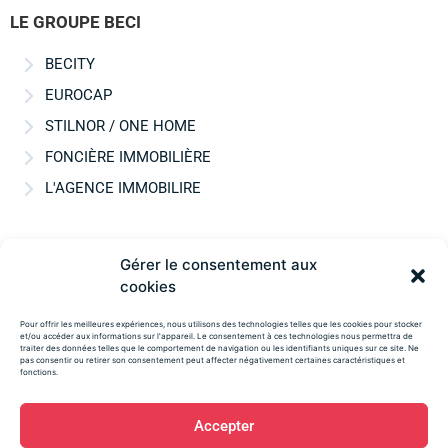
LE GROUPE BECI
BECITY
EUROCAP
STILNOR / ONE HOME
FONCIÈRE IMMOBILIÈRE
L'AGENCE IMMOBILIRE
Gérer le consentement aux
Mentions légales
cookies
Confidentialité
Pour offrir les meilleures expériences, nous utilisons des technologies telles que les cookies pour stocker
et/ou accéder aux informations sur l'appareil. Le consentement à ces technologies nous permettra de
traiter des données telles que le comportement de navigation ou les identifiants uniques sur ce site. Ne
Téléphone : 03 28 23 51 51
pas consentir ou retirer son consentement peut affecter négativement certaines caractéristiques et
fonctions.
Accepter