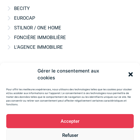
BECITY
EUROCAP
STILNOR / ONE HOME
FONCIÈRE IMMOBILIÈRE
L'AGENCE IMMOBILIRE
Gérer le consentement aux
Mentions légales
cookies
Confidentialité
Pour offrir les meilleures expériences, nous utilisons des technologies telles que les cookies pour stocker
et/ou accéder aux informations sur l'appareil. Le consentement à ces technologies nous permettra de
traiter des données telles que le comportement de navigation ou les identifiants uniques sur ce site. Ne
Téléphone : 03 28 23 51 51
pas consentir ou retirer son consentement peut affecter négativement certaines caractéristiques et
fonctions.
Accepter
Refuser